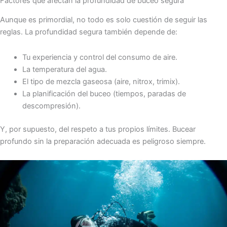
Factores que afectan la profundidad de buceo segura
Aunque es primordial, no todo es solo cuestión de seguir las
reglas. La profundidad segura también depende de:
Tu experiencia y control del consumo de aire.
La temperatura del agua.
El tipo de mezcla gaseosa (aire, nitrox, trimix).
La planificación del buceo (tiempos, paradas de
descompresión).
Y, por supuesto, del respeto a tus propios límites. Bucear
profundo sin la preparación adecuada es peligroso siempre.