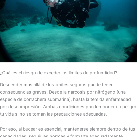
¿Cuál es el riesgo de exceder los límites de profundidad?
Descender más allá de los límites seguros puede tener
consecuencias graves. Desde la narcosis por nitrógeno (una
especie de borrachera submarina), hasta la temida enfermedad
por descompresión. Ambas condiciones pueden poner en peligro
tu vida si no se toman las precauciones adecuadas.
Por eso, al bucear es esencial, mantenerse siempre dentro de tus
capacidades, seguir las normas y formarte adecuadamente.