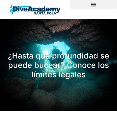
Ir
al
Snorkel en Tabarca
contenido
¿Hasta qué profundidad se
puede bucear? Conoce los
límites legales