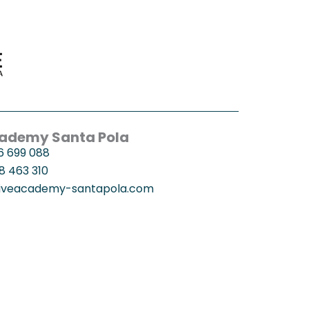
cademy Santa Pola
6 699 088
8 463 310
iveacademy-santapola.com