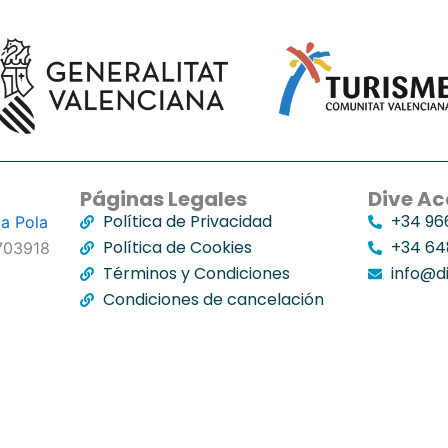
Páginas Legales
Dive A
Política de Privacidad
+34 96
ta Pola
Política de Cookies
+34 64
703918
Términos y Condiciones
info@d
Condiciones de cancelación
Powered By
MemberPress WooCommerce Plus Integration
English
(
Inglés
)
Español