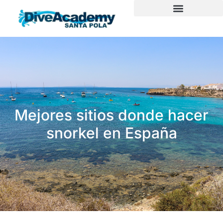
Ir
al
Snorkel en Tabarca
contenido
Mejores sitios donde hacer
snorkel en España